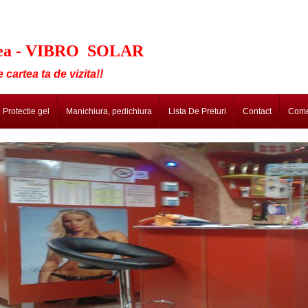
adea - VIBRO SOLAR
 cartea ta de vizita!!
Protectie gel
Manichiura, pedichiura
Lista De Preturi
Contact
Come