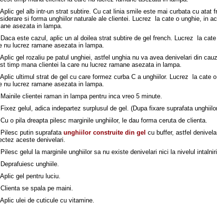
 Aplic gel alb intr-un strat subtire. Cu cat linia smile este mai curbata cu atat 
siderare si forma unghiilor naturale ale clientei. Lucrez la cate o unghie, in a
ane asezata in lampa.
 Daca este cazul, aplic un al doilea strat subtire de gel french. Lucrez la cate
e nu lucrez ramane asezata in lampa.
 Aplic gel rozaliu pe patul unghiei, astfel unghia nu va avea denivelari din cau
st timp mana clientei la care nu lucrez ramane asezata in lampa.
 Aplic ultimul strat de gel cu care formez curba C a unghiilor. Lucrez la cate o
e nu lucrez ramane asezata in lampa.
 Mainile clientei raman in lampa pentru inca vreo 5 minute.
 Fixez gelul, adica indepartez surplusul de gel. (Dupa fixare suprafata unghiilor
 Cu o pila dreapta pilesc marginile unghiilor, le dau forma ceruta de clienta.
 Pilesc putin suprafata
unghiilor construite din gel
cu buffer, astfel denivela
ectez aceste denivelari.
 Pilesc gelul la marginile unghiilor sa nu existe denivelari nici la nivelul intalnir
 Deprafuiesc unghiile.
 Aplic gel pentru luciu.
 Clienta se spala pe maini.
 Aplic ulei de cuticule cu vitamine.