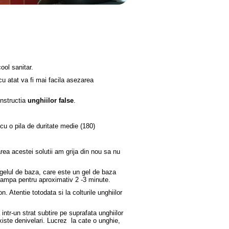
ool sanitar.
 cu atat va fi mai facila asezarea
onstructia
unghiilor false
.
 cu o pila de duritate medie (180)
rea acestei solutii am grija din nou sa nu
 gelul de baza, care este un gel de baza
in lampa pentru aproximativ 2 -3 minute.
. Atentie totodata si la colturile unghiilor
 intr-un strat subtire pe suprafata unghiilor
existe denivelari. Lucrez la cate o unghie,