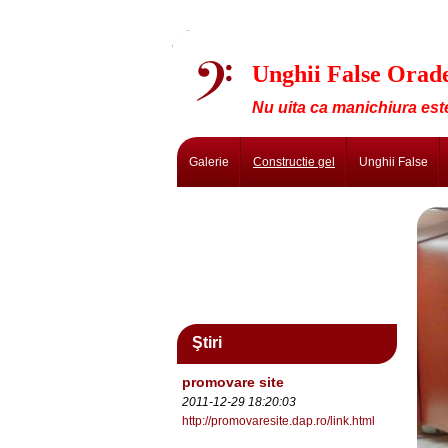
Unghii False Or
Nu uita ca manichiura este
Galerie
Constructie gel
Unghii False
Ştiri
promovare site
2011-12-29 18:20:03
http://promovaresite.dap.ro/link.html