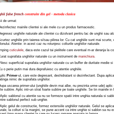
hii false french
construite din gel
- metoda clasica
ii de urmat:
Dezinfectez mainile clientei si ale mele cu un produs farmaceutic.
Degresez unghiile naturale ale clientei cu dizolvant pentru lac de unghii sau alc
Scurtez unghiile prin taierea si/sau pilirea lor. Cu cat unghiile sunt mai scurte,
lonului. Atentie: in acest caz nu rotunjesc colturile unghiilor naturale.
Imping
cuticulele
, daca este cazul tai pielitele care eventual m-ar deranja la c
Curat suprafata unghiilor naturale cu un instrument de
manichiura
.
Pilesc superficial suprafata unghiilor naturale cu un buffer de duritate medie si
Cu o perie putin mai dura deprafuiesc cu atentie unghiile.
Aplic
Primer
-ul, care este degresant, deshidratant si dezinfectant. Dupa aplica
atinga nimic de suprafata unghiilor.
Dupa uscarea primer-ului (unghiile devin mai albe, nu prezinta urme ude) aplic
rte subtire. Aplic intr-un strat foarte subtire pe toate unghiile. Se tin mainile 
 Aplic sablonul cu atentie sa nu se formeze spatii intre unghia naturala si sablon
intre sablonul perfect sub unghie.
 Aplic gelul de constructie, formez extensiile unghiilor naturale. Gelul se aplica
urale, la colturi si la margini, se pune accent ca intre unghie si sablon sa nu 
acest timp mana clientei la care nu lucrez ramane asezata in lampa.