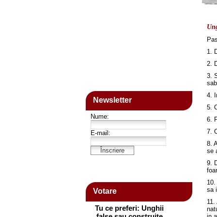
Ung
Pas
1. 
2. 
3. 
sab
4. 
Newsletter
5. 
6. 
7. 
8. 
se 
9. 
foa
10.
sa 
Votare
11.
nat
in 